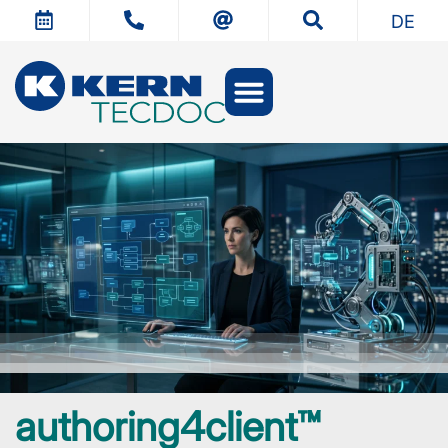
DE
authoring4client™