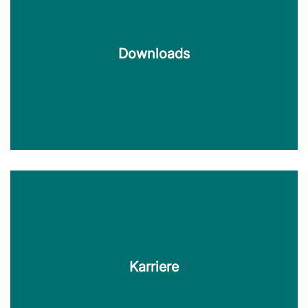
In Deutschland und Österreich ist KERN TecDoc an
verschiedenen Standorten für Sie da.
Downloads
Mehr erfahren
Downloads
KERN TecDoc stellt Ihnen hier Broschüren,
Infoblätter, Fallstudien und mehr zum Download zur
Verfügung.
Karriere
Mehr erfahren