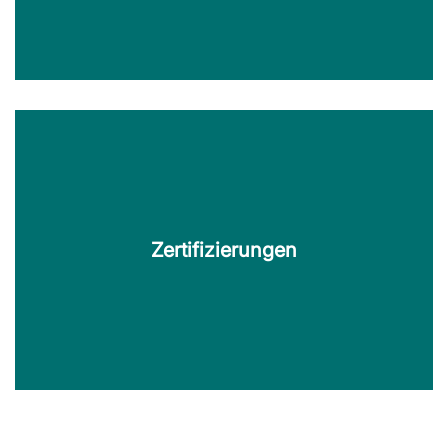
Karriere
Werde Teil unseres weltweit erfolgreichen Teams. Die
KERN Group freut sich auf Deine Bewerbung!
Zertifizierungen
Mehr erfahren