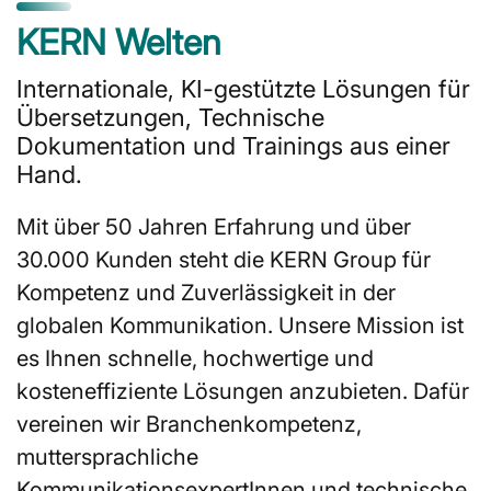
Zertifizierungen
KERN Welten
Durch klar definierte Prozesse sorgt die KERN für
Internationale, KI-gestützte Lösungen für
hochwertige Sprachendienstleistungen.
Übersetzungen, Technische
Dokumentation und Trainings aus einer
Mehr erfahren
Hand.
Mit über 50 Jahren Erfahrung und über
30.000 Kunden steht die KERN Group für
Kompetenz und Zuverlässigkeit in der
globalen Kommunikation. Unsere Mission ist
es Ihnen schnelle, hochwertige und
kosteneffiziente Lösungen anzubieten. Dafür
vereinen wir Branchenkompetenz,
muttersprachliche
KommunikationsexpertInnen und technische