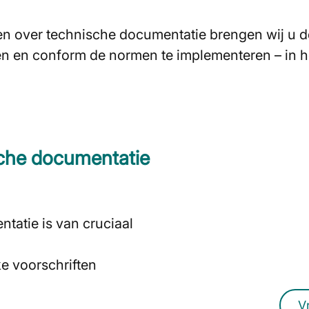
ingen over technische documentatie brengen wij 
eren en conform de normen te implementeren – in h
sche documentatie
Bent u op
op het 
tatie is van cruciaal
U kunt ook op 
e voorschriften
V