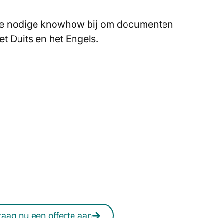
u de nodige knowhow bij om documenten
et Duits en het Engels.
 zoek naar een opleiding
gebied van technische
documentatie?
elk moment online een vrijblijvende
offerte aanvragen.
raag nu een offerte aan