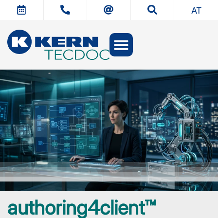
AT
authoring4client™