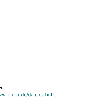
en.
ww.plutex.de/datenschutz
.