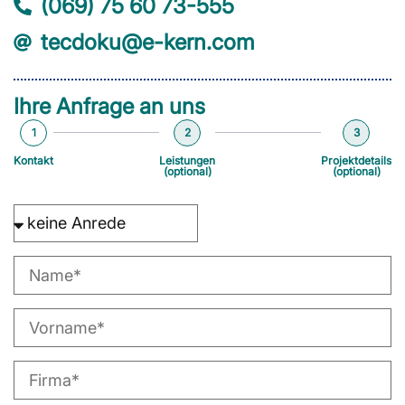
(069) 75 60 73-555
tecdoku@e-kern.com
Ihre Anfrage an uns
1
2
3
Kontakt
Leistungen
Projektdetails
(optional)
(optional)