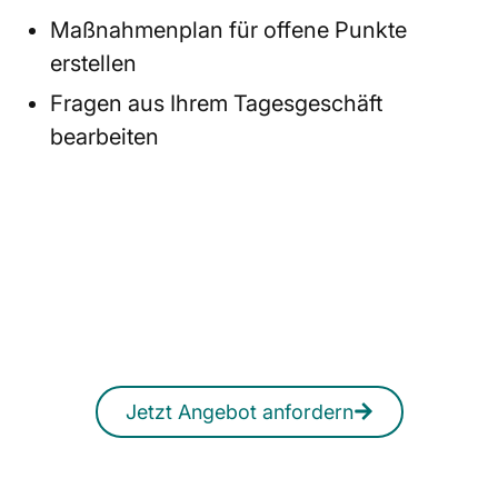
Maßnahmenplan für offene Punkte
erstellen
Fragen aus Ihrem Tagesgeschäft
bearbeiten
Jetzt Workshop anfragen
Sie möchten Risikobeurteilungen
professionalisieren oder CE-Prozesse
sicherer aufstellen? Wir gestalten den
passenden Workshop für Ihr Team.
Jetzt Angebot anfordern