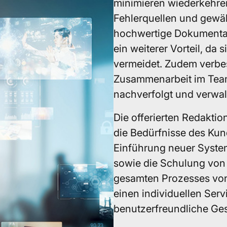
minimieren wiederkehre
Fehlerquellen und gewähr
hochwertige Dokumentat
ein weiterer Vorteil, da
vermeidet. Zudem verbes
Zusammenarbeit im Tea
nachverfolgt und verwa
Die offerierten Redakti
die Bedürfnisse des Kun
Einführung neuer Syste
sowie die Schulung von
gesamten Prozesses von 
einen individuellen Servi
benutzerfreundliche Ge