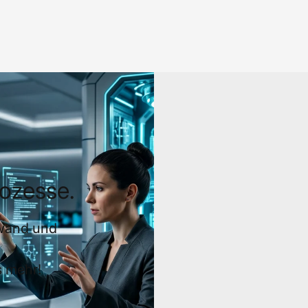
rozesse.
fwand und
s mehr!