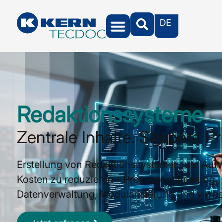
DE
Redaktionssysteme
Zentrale Inhalte. Saubere P
Erstellung von Redaktions­systemen, um Au
Kosten zu reduzieren – Prozessoptimierung,
Datenverwaltung, Modularisierung und viele