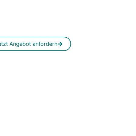
aktions­systeme?
iches Angebot erhalten Sie jederzeit
auch online.
etzt Angebot anfordern