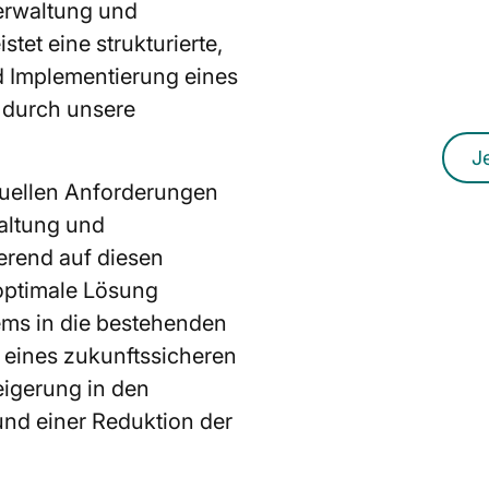
Verwaltung und
Red
tet eine strukturierte,
Ein unverbindl
d Implementierung eines
 durch unsere
J
duellen Anforderungen
waltung und
ierend auf diesen
 optimale Lösung
ems in die bestehenden
 eines zukunftssicheren
eigerung in den
 und einer Reduktion der